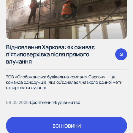
Відновлення Харкова: як оживає
п’ятиповерхівка після прямого
влучання
ТОВ «Слобожанська будівельна компанія Саргон» — це
команда однодумців, яка об’єдналася навколо єдиної мети:
створювати сучасні.
09.05.2025
Досягнення
Будівництво
ВСІ НОВИНИ
ВСІ НОВИНИ