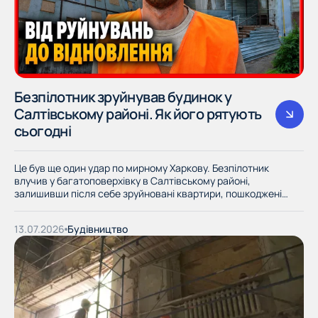
Безпілотник зруйнував будинок у
Салтівському районі. Як його рятують
сьогодні
Це був ще один удар по мирному Харкову. Безпілотник
влучив у багатоповерхівку в Салтівському районі,
залишивши після себе зруйновані квартири, пошкоджені
несучі конструкції та десятки вибитих вікон. Попри
масштаб руйнувань, фахівці вже працюють над тим, щоб
13.07.2026
Будівництво
повернути будинку безпечний стан. Більше подробиць у
нашому матеріалі. Ми працюємо, щоб кожен харків'янин
знав, що насправді відбувається в місті. Приєднуйтесь до
нашої спільноти, щоб ми трималися разом і були
поінформовані.