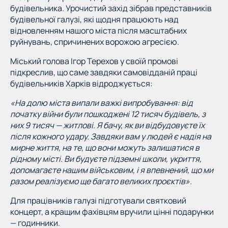
будівельника. Урочистий захід зібрав представників
будівельної галузі, які щодня працюють над
відновленням нашого міста після масштабних
руйнувань, спричинених ворожою агресією.
Міський голова Ігор Терехов у своїй промові
підкреслив, що саме завдяки самовідданій праці
будівельників Харків відроджується:
«На долю міста випали важкі випробування: від
початку війни були пошкоджені 12 тисяч будівель, з
них 9 тисяч — житлові. Я бачу, як ви відбудовуєте їх
після кожного удару. Завдяки вам у людей є надія на
мирне життя, на те, що вони можуть залишатися в
рідному місті. Ви будуєте підземні школи, укриття,
допомагаєте нашим військовим, і я впевнений, що ми
разом реалізуємо ще багато великих проєктів».
Для працівників галузі підготували святковий
концерт, а кращим фахівцям вручили цінні подарунки
— годинники.