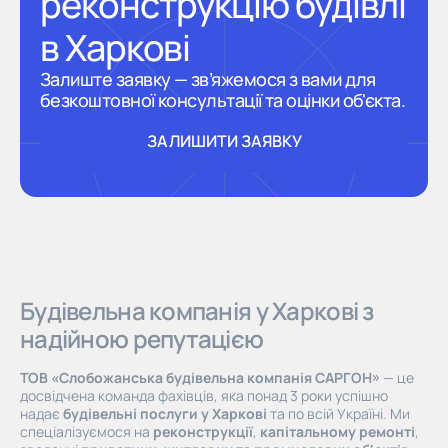
реконструкцію будівлі
в Харкові
Залиште заявку — зв’яжемося з вами для
безкоштовної консультації та оцінки об'єкта.
ЗАЛИШИТИ ЗАЯВКУ
ЗАЛИШИТИ ЗАЯВКУ
Будівельна компанія у Харкові з
надійною репутацією
ТОВ «Слобожанська будівельна компанія САРГОН»
— це
досвідчена команда фахівців, яка понад 3 роки успішно
надає
будівельні послуги у Харкові
та по всій Україні. Ми
спеціалізуємося на
реконструкції
,
капітальному ремонті
,