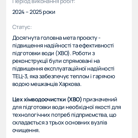
Період виконання робіт:
НАША МІСІЯ
2024 – 2025 роки
НАША МІСІЯ
Статус:
ПОСЛУГИ
ПОСЛУГИ
Досягнута головна мета проєкту -
підвищення надійності та ефективності
НАШІ ОБʼЄКТИ
НАШІ ОБʼЄКТИ
підготовки води (ХВО). Роботи з
реконструкції були спрямовані на
ВАКАНСІЇ
підвищення експлуатаційної надійності
ВАКАНСІЇ
ТЕЦ-3, яка забезпечує теплом і гарячою
НОВИНИ
водою мешканців Харкова.
НОВИНИ
Цех хімводоочистки (ХВО)
призначений
Напрямки
для підготовки води необхідної якості для
технологічних потреб підприємства, що
Реконструкція будівель
складається з трьох основних вузлів
Когенерація
очищення.