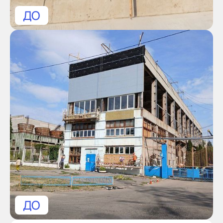
ДО
ДО