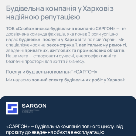
Будівельна компанія у Харкові з
надійною репутацією
ТОВ «Слобожанська будівельна компанія САРГОН»
— це
досвідчена команда фахівців, яка понад 3 роки успішно
надає
будівельні послуги у Харкові
та по всій Україні. Ми
спеціалізуємося на
реконструкції
,
капітальному ремонті
,
зведенні
приватних, житлових та промислових об'єктів
.
Наша мета — створювати сучасні, енергоефективні та
безпечні простори для життя й бізнесу.
Послуги будівельної компанії «САРГОН»
Ми надаємо
повний спектр будівельних робіт у Харкові
:
проєктування, ремонт, технічне обслуговування,
реконструкція, монтаж інженерних систем, оздоблення та
роботи з металоконструкціями
. Завдяки ліцензіям СС2 і
СС3 виконуємо роботи будь-якої складності. Серед наших
клієнтів — муніципальні заклади, комерційні структури та
приватні забудовники.
Чому обирають нас серед будівельних фірм Харкова
«САРГОН» — будівельна компанія повного циклу: від
78 кваліфікованих спеціалістів
: інженери, архітектори,
проєкту до введення об’єкта в експлуатацію.