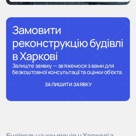
Замовити
реконструкцію будівлі
в Харкові
Залиште заявку — зв’яжемося з вами для
безкоштовної консультації та оцінки об'єкта.
ЗАЛИШИТИ ЗАЯВКУ
ЗАЛИШИТИ ЗАЯВКУ
Будівельна компанія у Харкові з