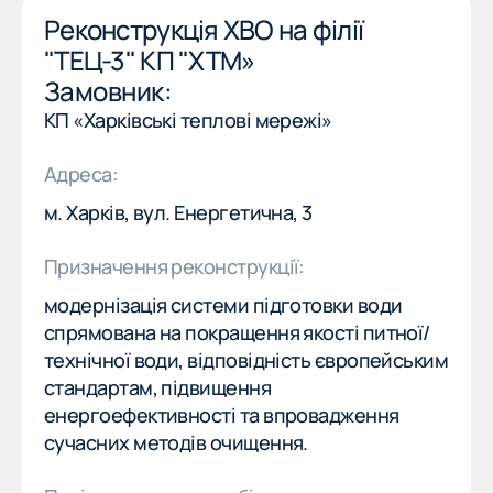
Реконструкція ХВО на філії
"ТЕЦ-3" КП "ХТМ»
Замовник:
КП «Харківські теплові мережі»
Адреса:
м. Харків, вул. Енергетична, 3
Призначення реконструкції:
модернізація системи підготовки води
спрямована на покращення якості питної/
(057) 777-77-77
EN
технічної води, відповідність європейським
(057) 777-77-77
EN
стандартам, підвищення
енергоефективності та впровадження
сучасних методів очищення.
ПРО КОМПАНІЮ
ПРО КОМПАНІЮ