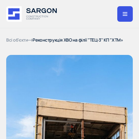
Всі об'єкти
Реконструкція ХВО на філії "ТЕЦ-3" КП "ХТМ»