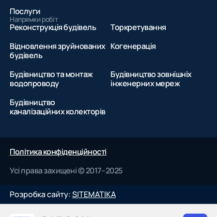
Зв'яжіться з нами
Послуги
Потрібен капітальний ремонт, промислове будівництво чи
Напрямки робіт
Реконструкція будівель
Торкретування
реставрація? Звертайтесь до
будівельної компанії у
Харкові — САРГОН
. Ми перетворимо вашу ідею на якісний
об'єкт, що служитиме десятиліттями.
Відновлення зруйнованих
Когенерація
будівель
Будівництво та монтаж
Будівництво зовнішніх
водопроводу
інженерних мереж
Будівництво
каналізаційних колекторів
Політика конфіденційності
Усі права захищені © 2017–2025
Розробка сайту:
SITEMATIKA