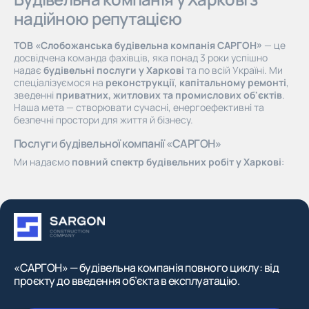
надійною репутацією
ТОВ «Слобожанська будівельна компанія САРГОН»
— це
досвідчена команда фахівців, яка понад 3 роки успішно
надає
будівельні послуги у Харкові
та по всій Україні. Ми
спеціалізуємося на
реконструкції
,
капітальному ремонті
,
зведенні
приватних, житлових та промислових об'єктів
.
Наша мета — створювати сучасні, енергоефективні та
безпечні простори для життя й бізнесу.
Послуги будівельної компанії «САРГОН»
Ми надаємо
повний спектр будівельних робіт у Харкові
:
проєктування, ремонт, технічне обслуговування,
реконструкція, монтаж інженерних систем, оздоблення та
роботи з металоконструкціями
. Завдяки ліцензіям СС2 і
СС3 виконуємо роботи будь-якої складності. Серед наших
клієнтів — муніципальні заклади, комерційні структури та
приватні забудовники.
Чому обирають нас серед будівельних фірм Харкова
«САРГОН» — будівельна компанія повного циклу: від
78 кваліфікованих спеціалістів
: інженери, архітектори,
проєкту до введення об’єкта в експлуатацію.
електромонтажники, майстри з оздоблювальних робіт
45 реалізованих об'єктів
— від ліцеїв до промислових