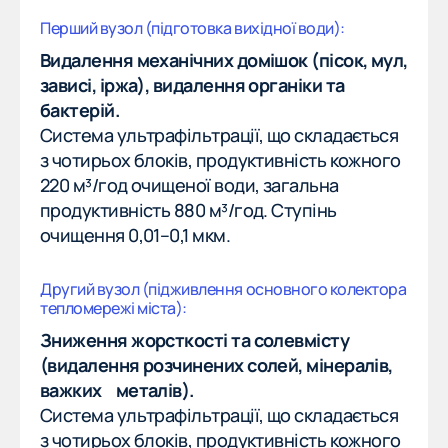
Будівництво зовнішніх інженерних мереж
Перший вузол (підготовка вихідної води):
Будівництво каналізаційних колекторів
Видалення механічних домішок (пісок, мул,
зависі, іржа), видалення органіки та
Будівництво та монтаж водопроводу
бактерій.
Відновлення зруйнованих будівель
Система ультрафільтрації, що складається
з чотирьох блоків, продуктивність кожного
Торкетування
220 м³/год очищеної води, загальна
З питань співробітництва:
продуктивність 880 м³/год. Ступінь
очищення 0,01–0,1 мкм.
(098) 649-29-80
(098) 649-29-80
Другий вузол (підживлення основного колектора
тепломережі міста):
Email
SBK_SARGON@UKR.NET
Зниження жорсткості та солевмісту
SBK_SARGON@UKR.NET
(видалення розчинених солей, мінералів,
Графік роботи
важких металів).
Пн–Пт, 09:00–18:00
Система ультрафільтрації, що складається
з чотирьох блоків, продуктивність кожного