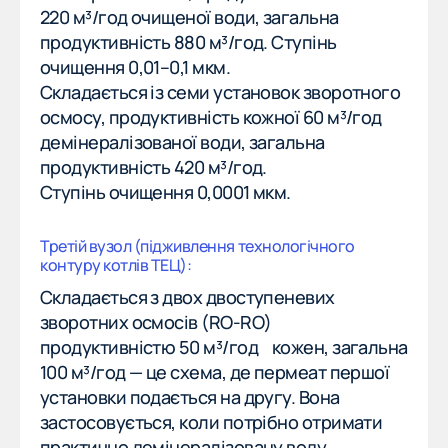
220 м³/год очищеної води, загальна
Офіс
продуктивність 880 м³/год. Ступінь
м. Харків, вул. Космічна, 21,
очищення 0,01–0,1 мкм.
Space Hall, оф. 603–607
Складається із семи установок зворотного
осмосу, продуктивність кожної 60 м³/год
Офіс
демінералізованої води, загальна
61002, м. Харків,
продуктивність 420 м³/год.
вул. Маршала Бажанова,
Ступінь очищення 0,0001 мкм.
21/23, оф. 8
Третій вузол (підживлення технологічного
контуру котлів ТЕЦ):
Складається з двох двоступеневих
зворотних осмосів (RO-RO)
продуктивністю 50 м³/год кожен, загальна
100 м³/год — це схема, де пермеат першої
установки подається на другу. Вона
застосовується, коли потрібно отримати
практично демінералізовану воду.