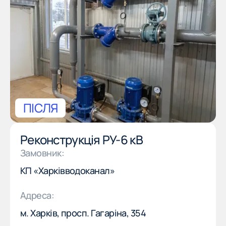
ПІСЛЯ
Реконструкція РУ-6 кВ
(057) 777-77-77
EN
Замовник:
(057) 777-77-77
EN
КП «Харківводоканал»
ПРО КОМПАНІЮ
Адреса:
ПРО КОМПАНІЮ
м. Харків, просп. Гагаріна, 354
НАША МІСІЯ