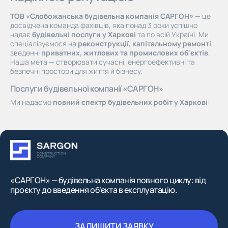
ТОВ «Слобожанська будівельна компанія САРГОН»
— це
досвідчена команда фахівців, яка понад 3 роки успішно
надає
будівельні послуги у Харкові
та по всій Україні. Ми
спеціалізуємося на
реконструкції
,
капітальному ремонті
,
зведенні
приватних, житлових та промислових об'єктів
.
Наша мета — створювати сучасні, енергоефективні та
безпечні простори для життя й бізнесу.
Послуги будівельної компанії «САРГОН»
Ми надаємо
повний спектр будівельних робіт у Харкові
:
проєктування, ремонт, технічне обслуговування,
реконструкція, монтаж інженерних систем, оздоблення та
роботи з металоконструкціями
. Завдяки ліцензіям СС2 і
СС3 виконуємо роботи будь-якої складності. Серед наших
клієнтів — муніципальні заклади, комерційні структури та
приватні забудовники.
Чому обирають нас серед будівельних фірм Харкова
«САРГОН» — будівельна компанія повного циклу: від
78 кваліфікованих спеціалістів
: інженери, архітектори,
проєкту до введення об’єкта в експлуатацію.
електромонтажники, майстри з оздоблювальних робіт
45 реалізованих об'єктів
— від ліцеїв до промислових
площ
ЗАЛИШИТИ ЗАЯВКУ