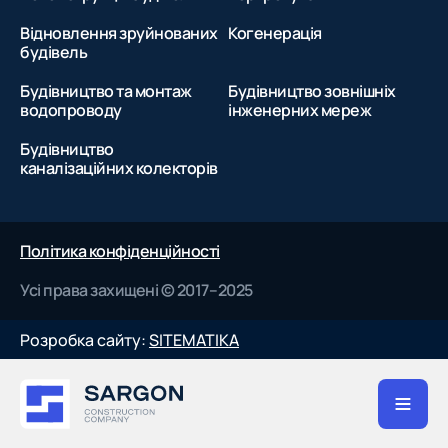
Харкові — САРГОН
. Ми перетворимо вашу ідею на якісний
об'єкт, що служитиме десятиліттями.
Відновлення зруйнованих
Когенерація
будівель
Будівництво та монтаж
Будівництво зовнішніх
водопроводу
інженерних мереж
Будівництво
каналізаційних колекторів
Політика конфіденційності
Усі права захищені © 2017–2025
Розробка сайту:
SITEMATIKA