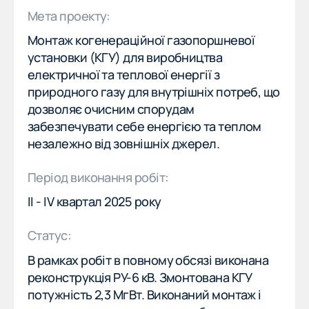
НАША МІСІЯ
Мета проекту:
ПОСЛУГИ
Монтаж когенераційної газопоршневої
ПОСЛУГИ
установки (КГУ) для виробництва
електричної та теплової енергії з
НАШІ ОБʼЄКТИ
природного газу для внутрішніх потреб, що
НАШІ ОБʼЄКТИ
дозволяє очисним спорудам
ВАКАНСІЇ
забезпечувати себе енергією та теплом
ВАКАНСІЇ
незалежно від зовнішніх джерел.
НОВИНИ
Період виконання робіт:
НОВИНИ
ІІ - ІV квартал 2025 року
Напрямки
Статус:
Реконструкція будівель
В рамках робіт в повному обсязі виконана
Когенерація
реконструкція РУ-6 кВ. Змонтована КГУ
Будівництво зовнішніх інженерних мереж
потужність 2,3 МгВт. Виконаний монтаж і