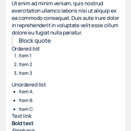
Ut enim ad minim veniam, quis nostrud
exercitation ullamco laboris nisi ut aliquip ex
ea commodo consequat. Duis aute irure dolor
in reprehenderit in voluptate velit esse cillum
dolore eu fugiat nulla pariatur.
Block quote
Ordered list
Item 1
Item 2
Item 3
Unordered list
Item A
Item B
Item C
Text link
Bold text
Emphasis