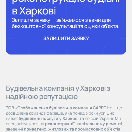
в Харкові
Залиште заявку — зв’яжемося з вами для
безкоштовної консультації та оцінки об'єкта.
ЗАЛИШИТИ ЗАЯВКУ
ЗАЛИШИТИ ЗАЯВКУ
Будівельна компанія у Харкові з
надійною репутацією
ТОВ «Слобожанська будівельна компанія САРГОН»
— це
досвідчена команда фахівців, яка понад 3 роки успішно
надає
будівельні послуги у Харкові
та по всій Україні. Ми
спеціалізуємося на
реконструкції
,
капітальному ремонті
,
зведенні
приватних, житлових та промислових об'єктів
.