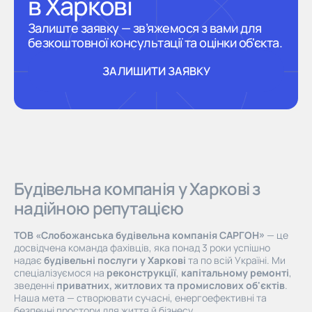
в Харкові
Залиште заявку — зв’яжемося з вами для
безкоштовної консультації та оцінки об'єкта.
ЗАЛИШИТИ ЗАЯВКУ
ЗАЛИШИТИ ЗАЯВКУ
Будівельна компанія у Харкові з
надійною репутацією
ТОВ «Слобожанська будівельна компанія САРГОН»
— це
досвідчена команда фахівців, яка понад 3 роки успішно
надає
будівельні послуги у Харкові
та по всій Україні. Ми
спеціалізуємося на
реконструкції
,
капітальному ремонті
,
зведенні
приватних, житлових та промислових об'єктів
.
Наша мета — створювати сучасні, енергоефективні та
безпечні простори для життя й бізнесу.