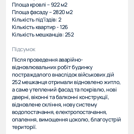
Площа кровлі – 922 м2
ПОСЛУГИ
Площа фасаду – 2820 м2
НАШІ ОБʼЄКТИ
Кількість під’їздів: 2
НАШІ ОБʼЄКТИ
Кількість квартир - 126
Кількість мешканців: 252
ВАКАНСІЇ
ВАКАНСІЇ
Підсумок
НОВИНИ
Після проведення аварійно-
НОВИНИ
відновлювальних робіт будинку
Напрямки
постраждалого внаслідок військових дій
252 мешканця отримали відновлено житло,
Реконструкція будівель
а саме утеплений фасад та покрівлю, нові
дверні, віконні та балконні конструкції,
Когенерація
відновлене скління, нову систему
Будівництво зовнішніх інженерних мереж
водопостачання, електропостачання,
опалення, вимощення цоколю, благоустрій
Будівництво каналізаційних колекторів
території.
Будівництво та монтаж водопроводу