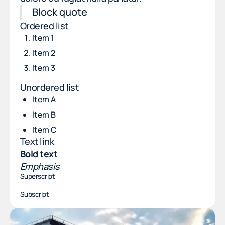
Block quote
Ordered list
Item 1
Item 2
Item 3
Unordered list
Item A
Item B
Item C
Text link
Bold text
Emphasis
Superscript
Subscript