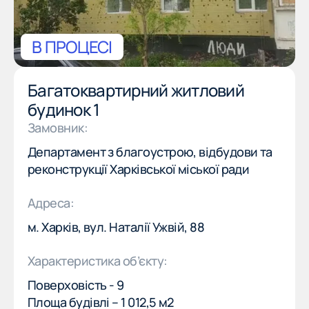
В ПРОЦЕСІ
Багатоквартирний житловий
будинок 1
Замовник:
Департамент з благоустрою, відбудови та
(057) 777-77-77
EN
реконструкції Харківської міської ради
(057) 777-77-77
EN
Адреса:
ПРО КОМПАНІЮ
м. Харків, вул. Наталії Ужвій, 88
ПРО КОМПАНІЮ
Характеристика об’єкту:
НАША МІСІЯ
НАША МІСІЯ
Поверховість - 9
Площа будівлі – 1 012,5 м2
ПОСЛУГИ