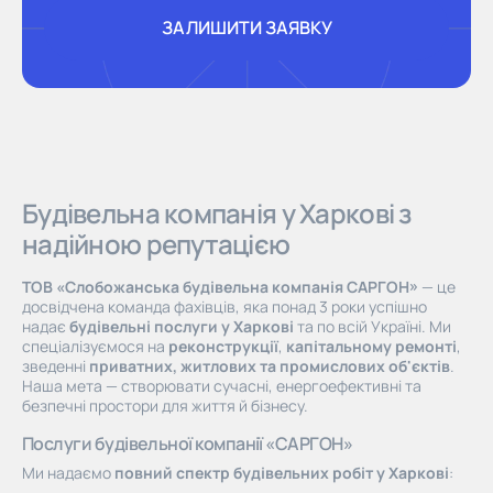
ЗАЛИШИТИ ЗАЯВКУ
ЗАЛИШИТИ ЗАЯВКУ
Будівельна компанія у Харкові з
надійною репутацією
ТОВ «Слобожанська будівельна компанія САРГОН»
— це
досвідчена команда фахівців, яка понад 3 роки успішно
надає
будівельні послуги у Харкові
та по всій Україні. Ми
спеціалізуємося на
реконструкції
,
капітальному ремонті
,
зведенні
приватних, житлових та промислових об'єктів
.
Наша мета — створювати сучасні, енергоефективні та
безпечні простори для життя й бізнесу.
Послуги будівельної компанії «САРГОН»
Ми надаємо
повний спектр будівельних робіт у Харкові
:
проєктування, ремонт, технічне обслуговування,