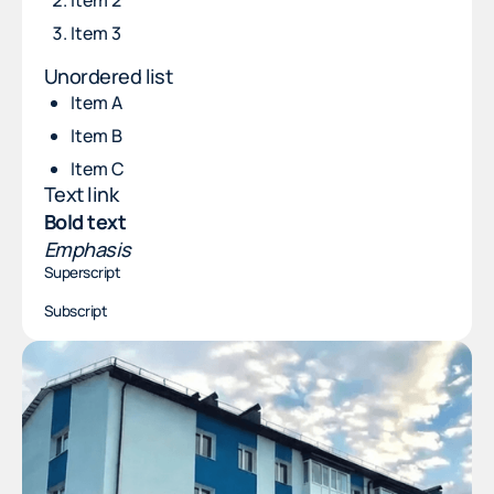
Item 2
Item 3
Unordered list
Item A
Item B
Item C
Text link
Bold text
Emphasis
Superscript
Subscript