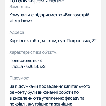
Готель «Крем'янець»
Замовник:
Комунальне підприємство «Благоустрій
міста Ізюм»
Адреса:
Харківська обл., м. Ізюм, вул. Покровська, 32
(057) 777-77-77
EN
(057) 777-77-77
EN
Характеристика об’єкту:
Поверховість - 4
ПРО КОМПАНІЮ
Площа - 626,50 м2
ПРО КОМПАНІЮ
Підсумок:
НАША МІСІЯ
НАША МІСІЯ
За підсумками проведення капітального
ремонту були виконанні роботи по
ПОСЛУГИ
відновленню та утепленню фасаду та
ПОСЛУГИ
покрівлі, внутрішнє та зовнішнє