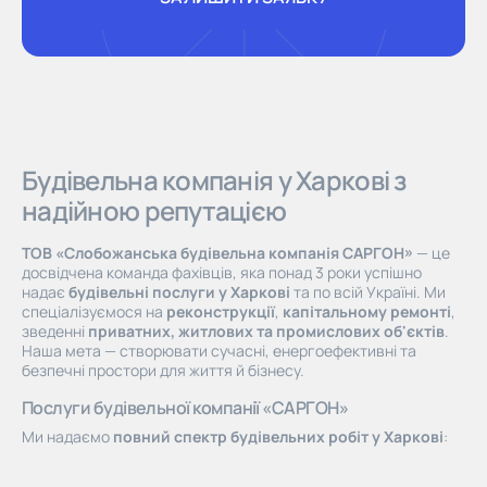
ЗАЛИШИТИ ЗАЯВКУ
Будівельна компанія у Харкові з
надійною репутацією
ТОВ «Слобожанська будівельна компанія САРГОН»
— це
досвідчена команда фахівців, яка понад 3 роки успішно
надає
будівельні послуги у Харкові
та по всій Україні. Ми
спеціалізуємося на
реконструкції
,
капітальному ремонті
,
зведенні
приватних, житлових та промислових об'єктів
.
Наша мета — створювати сучасні, енергоефективні та
безпечні простори для життя й бізнесу.
Послуги будівельної компанії «САРГОН»
Ми надаємо
повний спектр будівельних робіт у Харкові
:
проєктування, ремонт, технічне обслуговування,
реконструкція, монтаж інженерних систем, оздоблення та