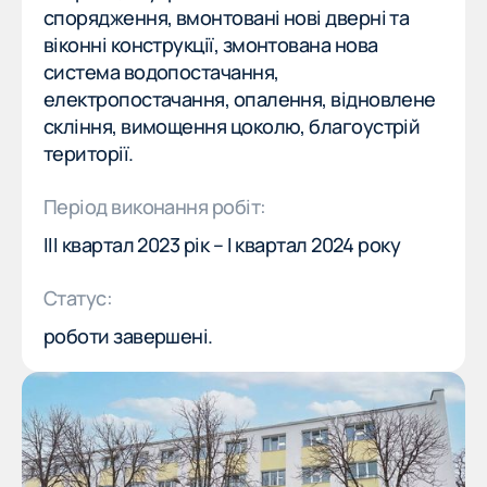
НАШІ ОБʼЄКТИ
спорядження, вмонтовані нові дверні та
НАШІ ОБʼЄКТИ
віконні конструкції, змонтована нова
система водопостачання,
ВАКАНСІЇ
електропостачання, опалення, відновлене
ВАКАНСІЇ
скління, вимощення цоколю, благоустрій
НОВИНИ
території.
НОВИНИ
Напрямки
Період виконання робіт:
ІІІ квартал 2023 рік – І квартал 2024 року
Реконструкція будівель
Статус:
Когенерація
роботи завершені.
Будівництво зовнішніх інженерних мереж
Будівництво каналізаційних колекторів
Будівництво та монтаж водопроводу
Відновлення зруйнованих будівель