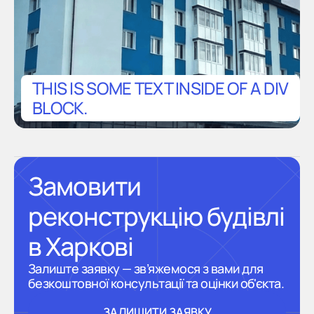
THIS IS SOME TEXT INSIDE OF A DIV
BLOCK.
Замовити
реконструкцію будівлі
в Харкові
Залиште заявку — зв’яжемося з вами для
безкоштовної консультації та оцінки об'єкта.
ЗАЛИШИТИ ЗАЯВКУ