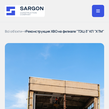
Всі об'єкти
Реконструкция ХВО на филиале "ТЭЦ-3" КП "ХТМ"