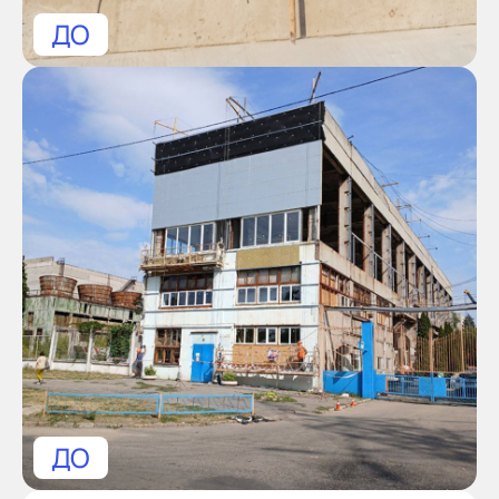
ДО
ДО